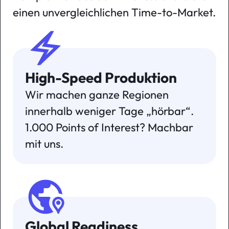
einen unvergleichlichen Time-to-Market.
electric_bolt
High-Speed Produktion
Wir machen ganze Regionen
innerhalb weniger Tage „hörbar“.
1.000 Points of Interest? Machbar
mit uns.
globe_location_pin
Global Readiness