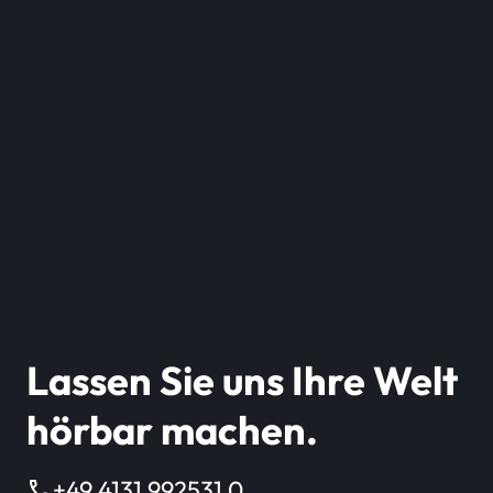
Lassen Sie uns Ihre Welt
hörbar machen.
call
+49 4131 992531 0